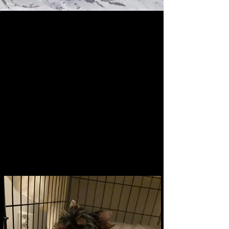
Hei!
Hei, jeg er en Yorkshire terrier som
heter Pudde. Er født på juleaften i
2018 og navnet mitt er i
virkeligheten
Christmas Pudding.
Det var jo et litt spesielt navn, så
nå kaller alle meg for Pudde. Selv
om jeg er liten passer jeg godt på
"flokken min". Ellers er jeg ganske
egenrådig og sta, men veldig snill.
Jeg elsker å gjøre triks for en liten
godbit og jeg kan mange. Du skal få
se flere her etter hvert.