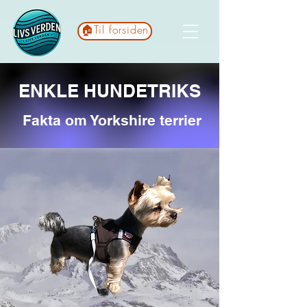
🏠Til forsiden
ENKLE HUNDETRIKS
Fakta om Yorkshire terrier