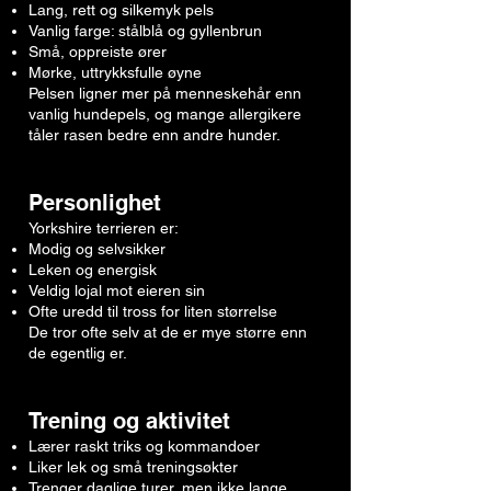
Lang, rett og silkemyk pels
Vanlig farge: stålblå og gyllenbrun
Små, oppreiste ører
Mørke, uttrykksfulle øyne
Pelsen ligner mer på menneskehår enn
vanlig hundepels, og mange allergikere
tåler rasen bedre enn andre hunder.
Personlighet
Yorkshire terrieren er:
Modig og selvsikker
Leken og energisk
Veldig lojal mot eieren sin
Ofte uredd til tross for liten størrelse
De tror ofte selv at de er mye større enn
de egentlig er.
Trening og aktivitet
Lærer raskt triks og kommandoer
Liker lek og små treningsøkter
Trenger daglige turer, men ikke lange