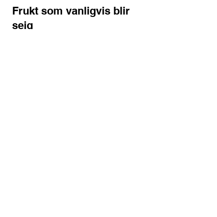
Frukt som vanligvis blir
seig
Dadler
Aprikoser
Fiken
Bær
Disse inneholder mer sukker og fuktighet
og blir derfor oftest myke eller seige.
Tips
Sprø tørket frukt kan trekke til seg fuktighet
fra luften og bli myk igjen. Oppbevar den
derfor lufttett og tørt.
Til toppen
Oppskrift: