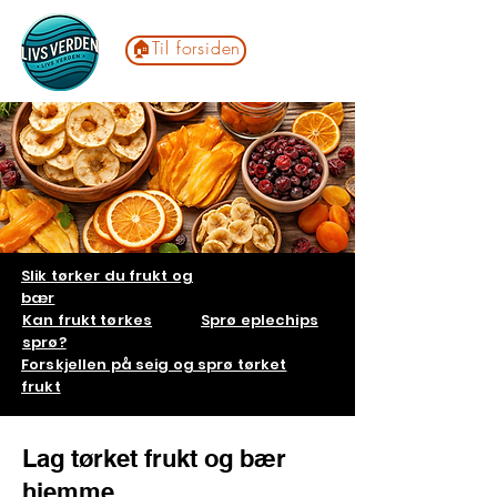
🏠Til forsiden
Slik tørker du frukt og
bær
Kan frukt tørkes
Sprø eplechips
sprø?
Forskjellen på seig og sprø tørket
frukt
Lag tørket frukt og bær
hjemme