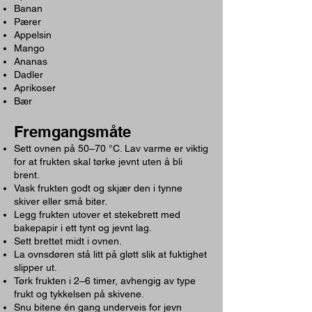
Banan
Pærer
Appelsin
Mango
Ananas
Dadler
Aprikoser
Bær
Fremgangsmåte
Sett ovnen på 50–70 °C. Lav varme er viktig
for at frukten skal tørke jevnt uten å bli
brent.
Vask frukten godt og skjær den i tynne
skiver eller små biter.
Legg frukten utover et stekebrett med
bakepapir i ett tynt og jevnt lag.
Sett brettet midt i ovnen.
La ovnsdøren stå litt på gløtt slik at fuktighet
slipper ut.
Tørk frukten i 2–6 timer, avhengig av type
frukt og tykkelsen på skivene.
Snu bitene én gang underveis for jevn