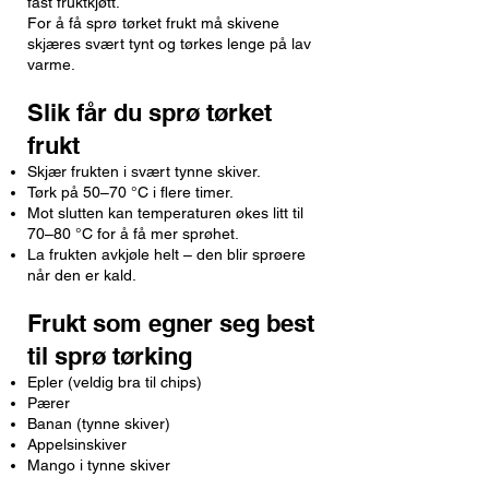
fast fruktkjøtt.
For å få sprø tørket frukt må skivene
skjæres svært tynt og tørkes lenge på lav
varme.
Slik får du sprø tørket
frukt
Skjær frukten i svært tynne skiver.
Tørk på 50–70 °C i flere timer.
Mot slutten kan temperaturen økes litt til
70–80 °C for å få mer sprøhet.
La frukten avkjøle helt – den blir sprøere
når den er kald.
Frukt som egner seg best
til sprø tørking
Epler (veldig bra til chips)
Pærer
Banan (tynne skiver)
Appelsinskiver
Mango i tynne skiver