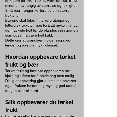
tørk dem på 140–150 °C varmluft i ca. 8–12
minutter, avhengig av størrelse og fuktighet.
Små bær trenger kortere tid enn større
fruktbiter.
Bærene skal føles litt tørrere utenpå og
lettere skrukkete, men fortsatt myke inni. La
dem avkjøle helt før de blandes inn i granola
som også må være helt kald.
Dette gjør at granolaen holder seg sprø
lenger og ikke blir myk i glasset.
Hvordan oppbevare tørket
frukt og bær
Tørket frukt og bær bør oppbevares tørt,
kjølig og lufttett for å holde seg best mulig.
Riktig oppbevaring gjør at smaken bevares
og at frukten holder seg myk og god uten å
mugne eller bli hard.
Slik oppbevarer du tørket
frukt
La frukten eller bærene avkjøle helt før de