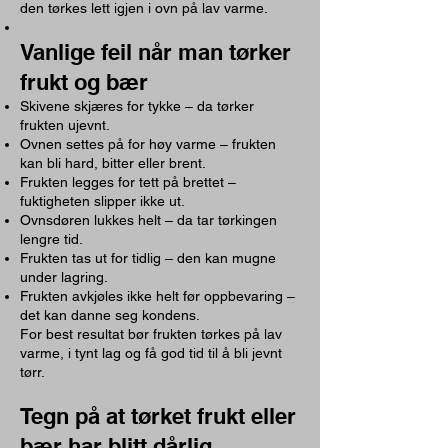
den tørkes lett igjen i ovn på lav varme.
Vanlige feil når man tørker
frukt og bær
Skivene skjæres for tykke – da tørker
frukten ujevnt.
Ovnen settes på for høy varme – frukten
kan bli hard, bitter eller brent.
Frukten legges for tett på brettet –
fuktigheten slipper ikke ut.
Ovnsdøren lukkes helt – da tar tørkingen
lengre tid.
Frukten tas ut for tidlig – den kan mugne
under lagring.
Frukten avkjøles ikke helt før oppbevaring –
det kan danne seg kondens.
For best resultat bør frukten tørkes på lav
varme, i tynt lag og få god tid til å bli jevnt
tørr.
Tegn på at tørket frukt eller
bær har blitt dårlig