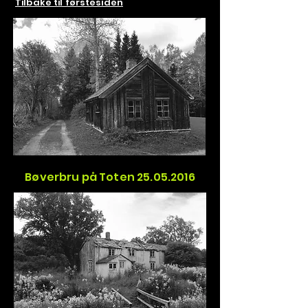
Tilbake til førstesiden
Bøverbru på Toten 25.05.2016