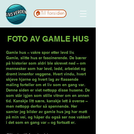
🏠Til forsiden
FOTO AV GAMLE HUS
Gamle hus – vakre spor etter levd liv.
Gamle, slitte hus er fascinerende. De bærer
på historier som aldri ble skrevet ned – om
mennesker som har levd, ledd, arbeidet og
drømt innenfor veggene. Hvert vindu, hvert
skjeve hjørne og hvert lag av flassende
maling forteller om et liv som en gang var.
Denne siden er viet nettopp disse husene. De
som står igjen som stille vitner om en annen
tid. Kanskje litt sære, kanskje lett å overse –
men nettopp derfor så spennende. Her
samler jeg bilder av gamle hus jeg har møtt
på min vei, og håper du også ser noe vakkert
i det som en gang var – og fortsatt er.