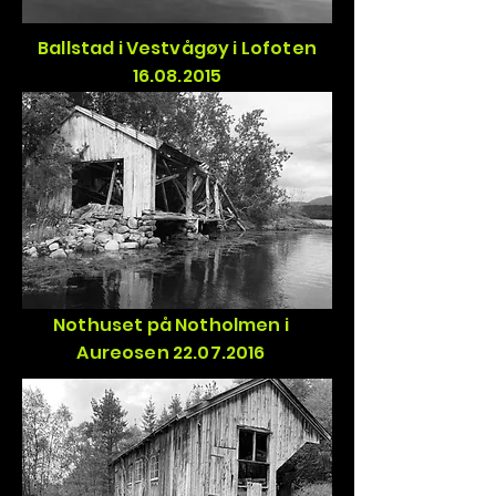
Ballstad i Vestvågøy i Lofoten
16.08.2015
Nothuset på Notholmen i
Aureosen 22.07.2016