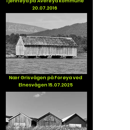
Tjønnøya på Averøya kommune
20.07.2016
Nær Grisvågen på Forøya ved
Elnesvågen
15.07.2025