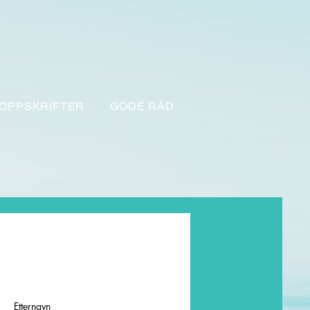
OPPSKRIFTER
GODE RÅD
Etternavn