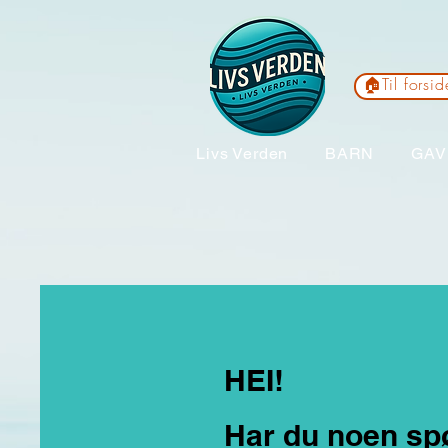
🏠Til forsi
Livs Verden
BARN
GAV
HEI!
Har du noen sp