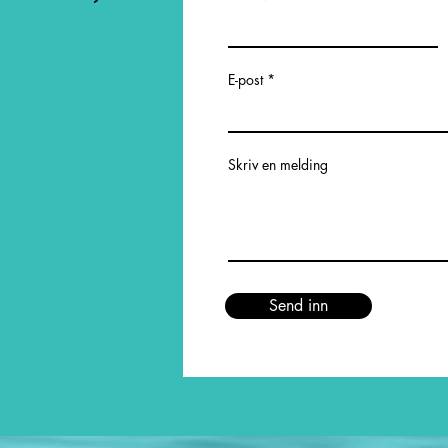
E-post
Skriv en melding
Send inn