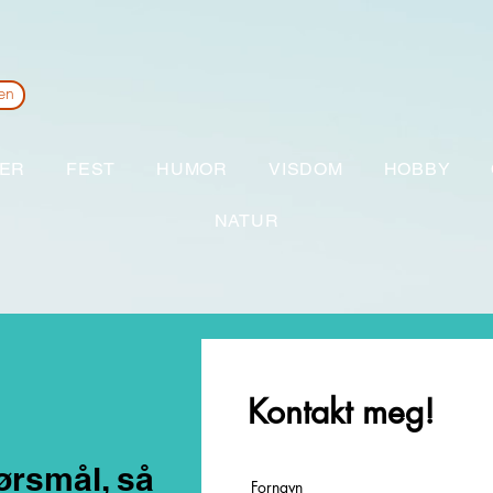
den
ER
FEST
HUMOR
VISDOM
HOBBY
NATUR
Kontakt meg!
ørsmål, så
Fornavn