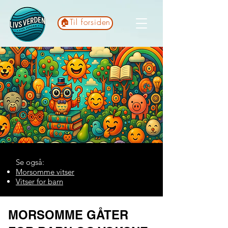
🏠Til forsiden
Se også:
Morsomme vitser
​Vitser for barn
MORSOMME GÅTER