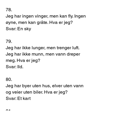
78.
Jeg har ingen vinger, men kan fly. Ingen
øyne, men kan gråte. Hva er jeg?
Svar: En sky
79.
Jeg har ikke lunger, men trenger luft.
Jeg har ikke munn, men vann dreper
meg. Hva er jeg?
Svar: Ild.
80.
Jeg har byer uten hus, elver uten vann
og veier uten biler. Hva er jeg?
Svar: Et kart
81.
Jeg går inn i deg, men kommer aldri ut.
Du kan dele meg, men ikke gi meg bort.