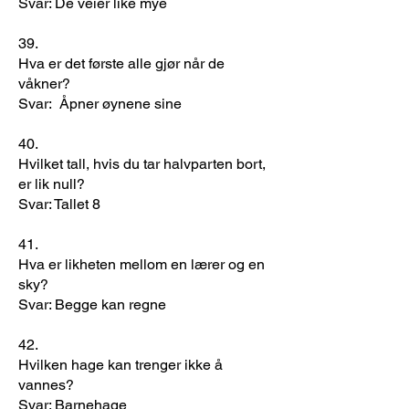
Svar: De veier like mye
​39.
Hva er det første alle gjør når de
våkner?
Svar: Åpner øynene sine
​40.
Hvilket tall, hvis du tar halvparten bort,
er lik null?
Svar: Tallet 8
41.
​Hva er likheten mellom en lærer og en
sky?
Svar: Begge kan regne
​42.
Hvilken hage kan trenger ikke å
vannes?
Svar: Barnehage