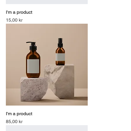
I'm a product
Pris
15,00 kr
I'm a product
Pris
85,00 kr