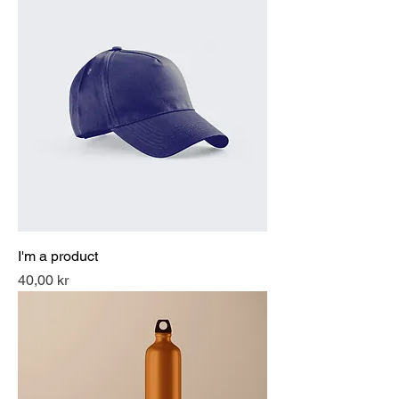
I'm a product
Pris
40,00 kr