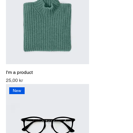
I'm a product
Pris
25,00 kr
New