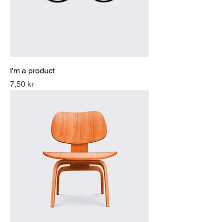
I'm a product
Pris
7,50 kr