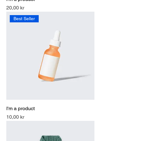
Pris
20,00 kr
Best Seller
I'm a product
Pris
10,00 kr