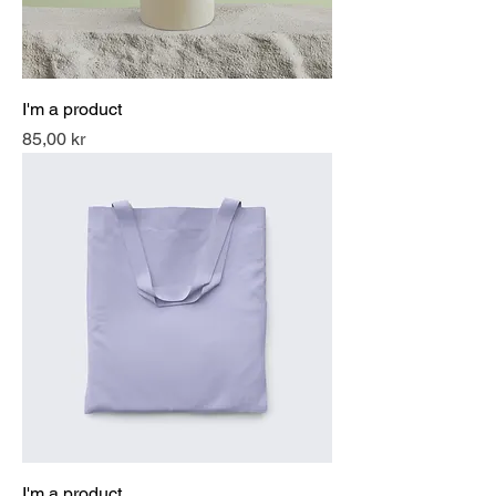
I'm a product
Pris
85,00 kr
I'm a product